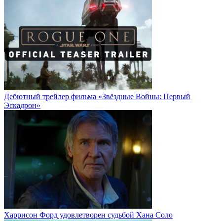
Дебютный трейлер фильма «Звёздные Войны: Первый
Эскадрон»
Харрисон Форд удовлетворен судьбой Хана Соло