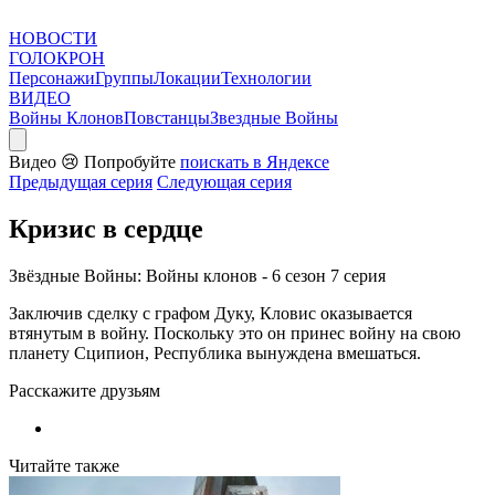
НОВОСТИ
ГОЛОКРОН
Персонажи
Группы
Локации
Технологии
ВИДЕО
Войны Клонов
Повстанцы
Звездные Войны
Видео
😢
Попробуйте
поискать в Яндексе
Предыдущая серия
Следующая серия
Кризис в сердце
Звёздные Войны: Войны клонов - 6 сезон 7 серия
Заключив сделку с графом Дуку, Кловис оказывается
втянутым в войну. Поскольку это он принес войну на свою
планету Сципион, Республика вынуждена вмешаться.
Расскажите друзьям
Читайте также