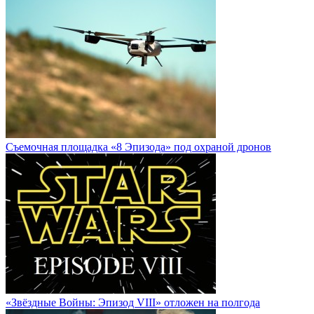
Cъемочная площадка «8 Эпизода» под охраной дронов
«Звёздные Войны: Эпизод VIII» отложен на полгода