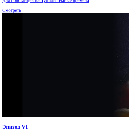
Для повстанцев наступили темные времена
Смотреть
Эпизод VI