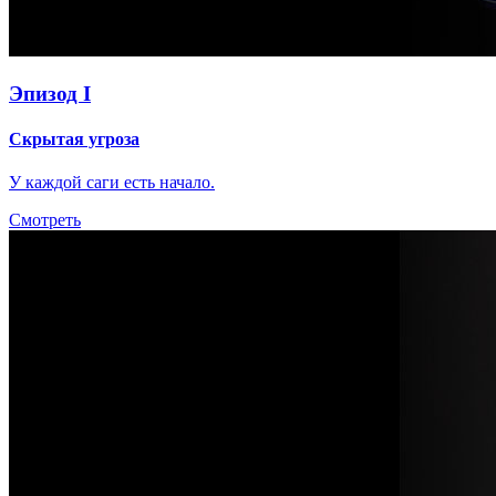
Эпизод I
Скрытая угроза
У каждой саги есть начало.
Смотреть