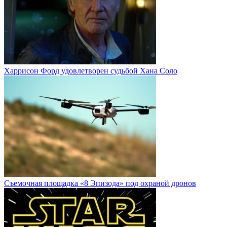
Харрисон Форд удовлетворен судьбой Хана Соло
Cъемочная площадка «8 Эпизода» под охраной дронов