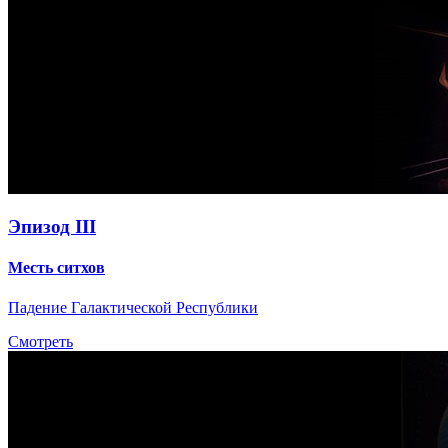
Эпизод III
Месть ситхов
Падение Галактической Республики
Смотреть