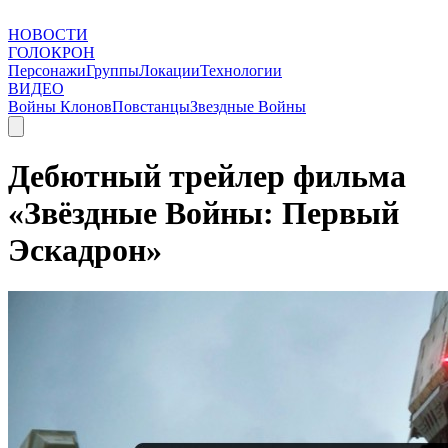
НОВОСТИ
ГОЛОКРОН
Персонажи
Группы
Локации
Технологии
ВИДЕО
Войны Клонов
Повстанцы
Звездные Войны
Дебютный трейлер фильма
«Звёздные Войны: Первый
Эскадрон»