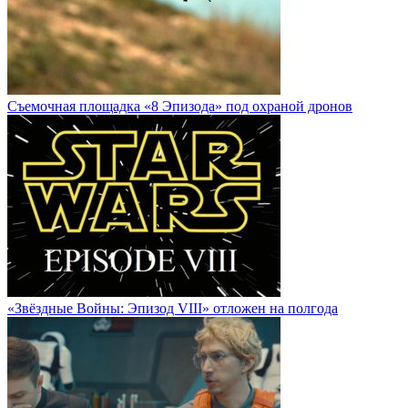
Cъемочная площадка «8 Эпизода» под охраной дронов
«Звёздные Войны: Эпизод VIII» отложен на полгода