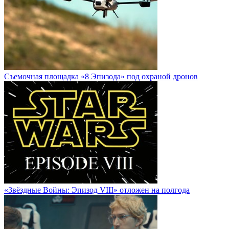
Cъемочная площадка «8 Эпизода» под охраной дронов
«Звёздные Войны: Эпизод VIII» отложен на полгода