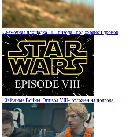
Cъемочная площадка «8 Эпизода» под охраной дронов
«Звёздные Войны: Эпизод VIII» отложен на полгода