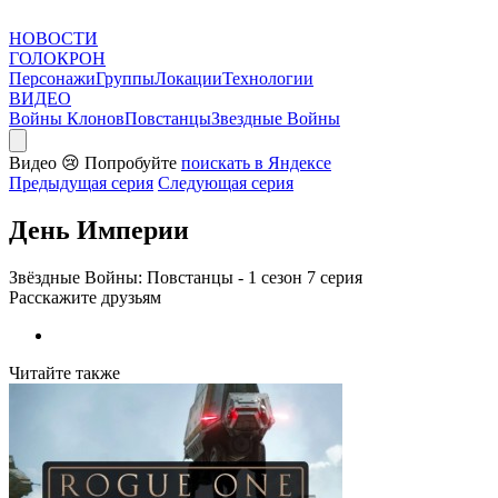
НОВОСТИ
ГОЛОКРОН
Персонажи
Группы
Локации
Технологии
ВИДЕО
Войны Клонов
Повстанцы
Звездные Войны
Видео
😢
Попробуйте
поискать в Яндексе
Предыдущая серия
Следующая серия
День Империи
Звёздные Войны: Повстанцы - 1 сезон 7 серия
Расскажите друзьям
Читайте также