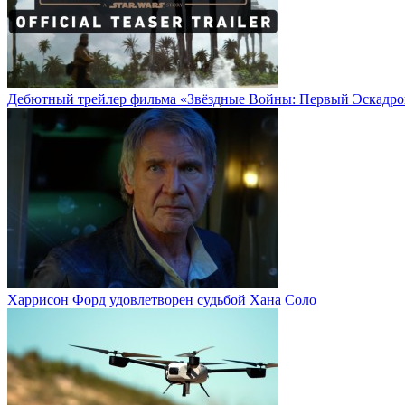
Дебютный трейлер фильма «Звёздные Войны: Первый Эскадро
Харрисон Форд удовлетворен судьбой Хана Соло