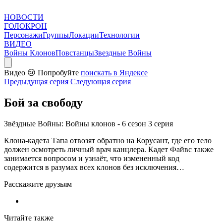
НОВОСТИ
ГОЛОКРОН
Персонажи
Группы
Локации
Технологии
ВИДЕО
Войны Клонов
Повстанцы
Звездные Войны
Видео
😢
Попробуйте
поискать в Яндексе
Предыдущая серия
Следующая серия
Бой за свободу
Звёздные Войны: Войны клонов - 6 сезон 3 серия
Клона-кадета Тапа отвозят обратно на Корусант, где его тело
должен осмотреть личный врач канцлера. Кадет Файвс также
занимается вопросом и узнаёт, что измененный код
содержится в разумах всех клонов без исключения…
Расскажите друзьям
Читайте также