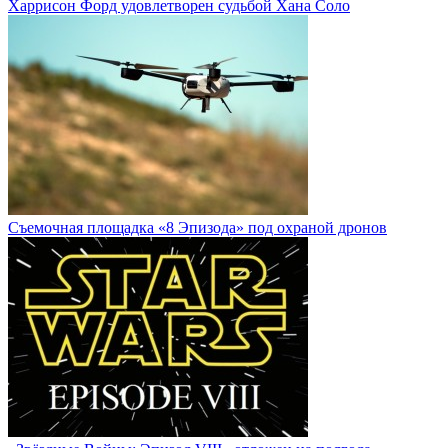
Харрисон Форд удовлетворен судьбой Хана Соло
Cъемочная площадка «8 Эпизода» под охраной дронов