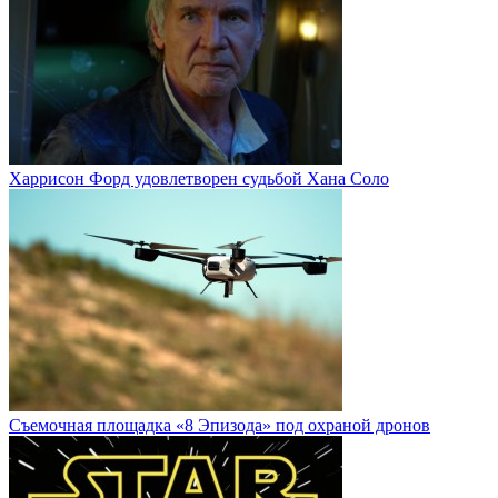
Харрисон Форд удовлетворен судьбой Хана Соло
Cъемочная площадка «8 Эпизода» под охраной дронов