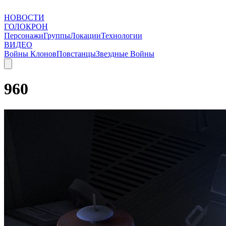
НОВОСТИ
ГОЛОКРОН
Персонажи
Группы
Локации
Технологии
ВИДЕО
Войны Клонов
Повстанцы
Звездные Войны
960