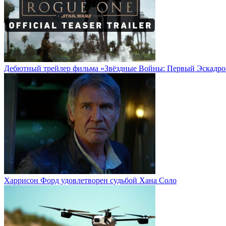
Дебютный трейлер фильма «Звёздные Войны: Первый Эскадро
Харрисон Форд удовлетворен судьбой Хана Соло