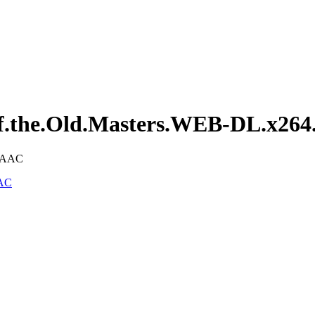
.of.the.Old.Masters.WEB-DL.x26
AAC