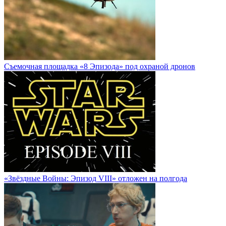
Cъемочная площадка «8 Эпизода» под охраной дронов
«Звёздные Войны: Эпизод VIII» отложен на полгода