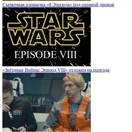
Cъемочная площадка «8 Эпизода» под охраной дронов
«Звёздные Войны: Эпизод VIII» отложен на полгода