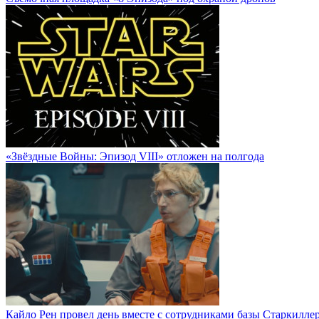
«Звёздные Войны: Эпизод VIII» отложен на полгода
Кайло Рен провел день вместе с сотрудниками базы Старкилле