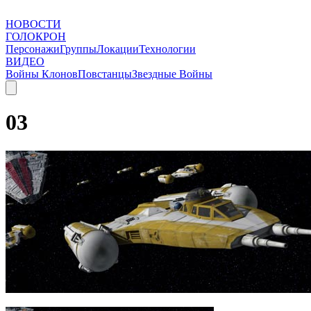
НОВОСТИ
ГОЛОКРОН
Персонажи
Группы
Локации
Технологии
ВИДЕО
Войны Клонов
Повстанцы
Звездные Войны
03