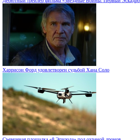
Дебютный трейлер фильма «Звёздные Войны: Первый Эскадро
Харрисон Форд удовлетворен судьбой Хана Соло
Cъемочная площадка «8 Эпизода» под охраной дронов