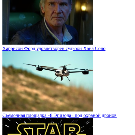
Харрисон Форд удовлетворен судьбой Хана Соло
Cъемочная площадка «8 Эпизода» под охраной дронов