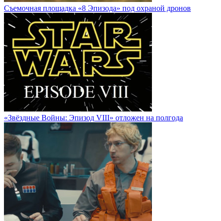
Cъемочная площадка «8 Эпизода» под охраной дронов
«Звёздные Войны: Эпизод VIII» отложен на полгода