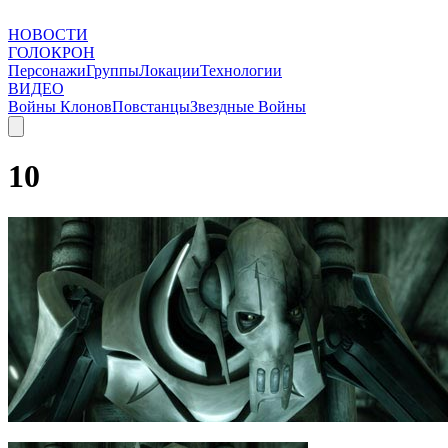
НОВОСТИ
ГОЛОКРОН
Персонажи
Группы
Локации
Технологии
ВИДЕО
Войны Клонов
Повстанцы
Звездные Войны
10