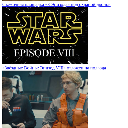
Cъемочная площадка «8 Эпизода» под охраной дронов
«Звёздные Войны: Эпизод VIII» отложен на полгода