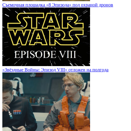
Cъемочная площадка «8 Эпизода» под охраной дронов
«Звёздные Войны: Эпизод VIII» отложен на полгода