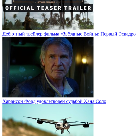
Дебютный трейлер фильма «Звёздные Войны: Первый Эскадро
Харрисон Форд удовлетворен судьбой Хана Соло