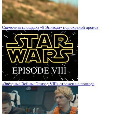
Cъемочная площадка «8 Эпизода» под охраной дронов
«Звёздные Войны: Эпизод VIII» отложен на полгода