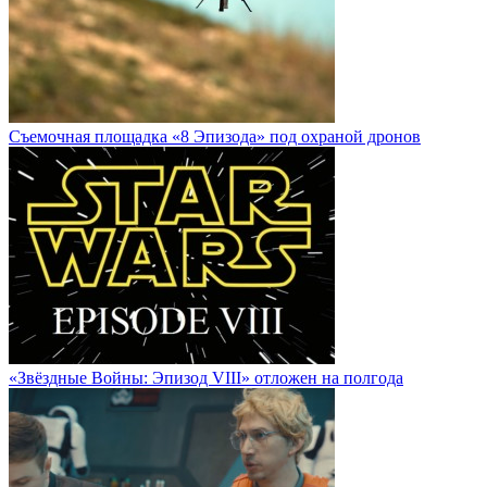
Cъемочная площадка «8 Эпизода» под охраной дронов
«Звёздные Войны: Эпизод VIII» отложен на полгода