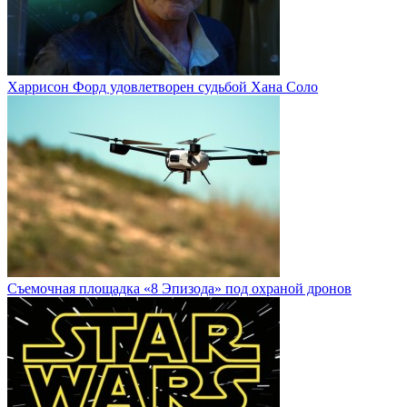
Харрисон Форд удовлетворен судьбой Хана Соло
Cъемочная площадка «8 Эпизода» под охраной дронов