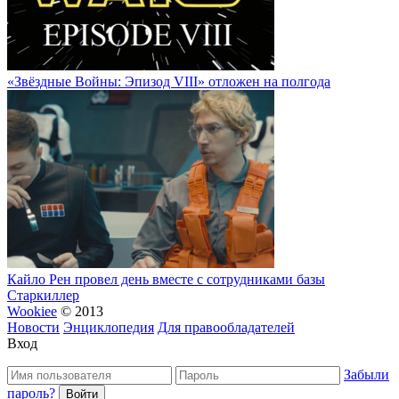
«Звёздные Войны: Эпизод VIII» отложен на полгода
Кайло Рен провел день вместе с сотрудниками базы
Старкиллер
Wookiee
© 2013
Новости
Энциклопедия
Для правообладателей
Вход
Забыли
пароль?