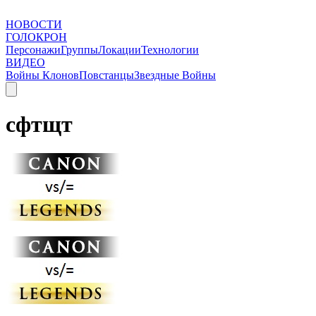
НОВОСТИ
ГОЛОКРОН
Персонажи
Группы
Локации
Технологии
ВИДЕО
Войны Клонов
Повстанцы
Звездные Войны
сфтщт