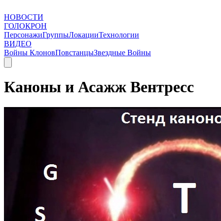
НОВОСТИ
ГОЛОКРОН
Персонажи
Группы
Локации
Технологии
ВИДЕО
Войны Клонов
Повстанцы
Звездные Войны
Каноны и Асажж Вентресс