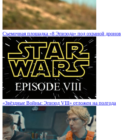
Cъемочная площадка «8 Эпизода» под охраной дронов
«Звёздные Войны: Эпизод VIII» отложен на полгода