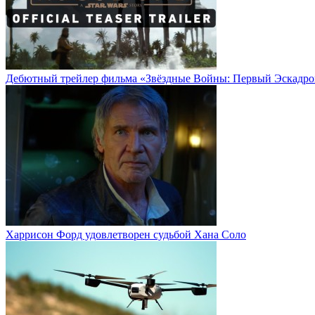
Дебютный трейлер фильма «Звёздные Войны: Первый Эскадро
Харрисон Форд удовлетворен судьбой Хана Соло