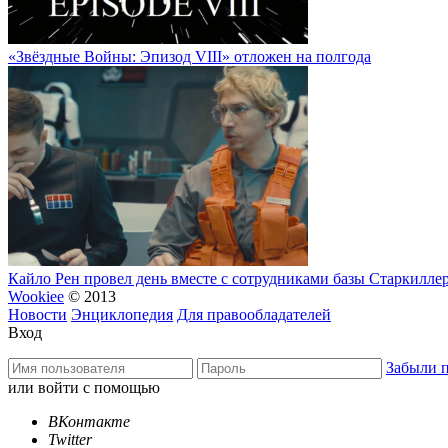
«Звёздные Войны: Эпизод VIII» отложен на полгода
Кайло Рен провел день вместе с сотрудниками базы Старкилле
Wookiee
© 2013
Новости
Энциклопедия
Для правообладателей
Вход
Забыли 
или войти с помощью
ВКонтакте
Twitter