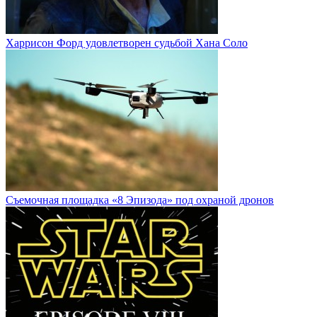
Харрисон Форд удовлетворен судьбой Хана Соло
Cъемочная площадка «8 Эпизода» под охраной дронов