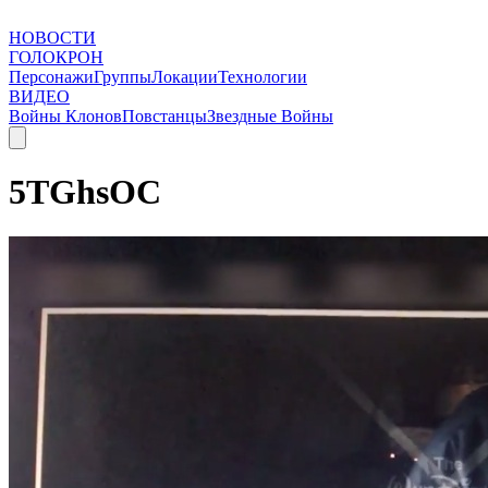
НОВОСТИ
ГОЛОКРОН
Персонажи
Группы
Локации
Технологии
ВИДЕО
Войны Клонов
Повстанцы
Звездные Войны
5TGhsOC