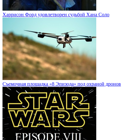
Харрисон Форд удовлетворен судьбой Хана Соло
Cъемочная площадка «8 Эпизода» под охраной дронов