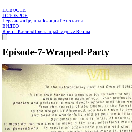
НОВОСТИ
ГОЛОКРОН
Персонажи
Группы
Локации
Технологии
ВИДЕО
Войны Клонов
Повстанцы
Звездные Войны
Episode-7-Wrapped-Party