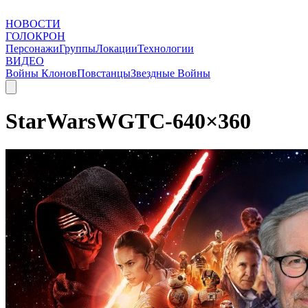
НОВОСТИ
ГОЛОКРОН
Персонажи
Группы
Локации
Технологии
ВИДЕО
Войны Клонов
Повстанцы
Звездные Войны
StarWarsWGTC-640×360