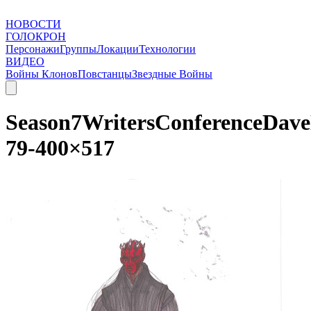
НОВОСТИ
ГОЛОКРОН
Персонажи
Группы
Локации
Технологии
ВИДЕО
Войны Клонов
Повстанцы
Звездные Войны
Season7WritersConferenceDave
79-400×517