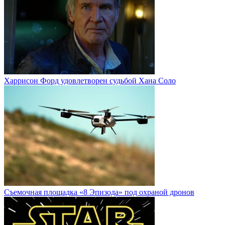
Харрисон Форд удовлетворен судьбой Хана Соло
Cъемочная площадка «8 Эпизода» под охраной дронов