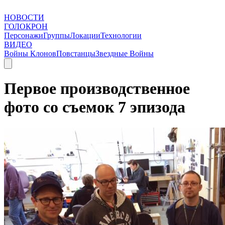
НОВОСТИ
ГОЛОКРОН
Персонажи
Группы
Локации
Технологии
ВИДЕО
Войны Клонов
Повстанцы
Звездные Войны
Первое производственное
фото со съемок 7 эпизода