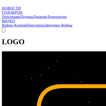
НОВОСТИ
ГОЛОКРОН
Персонажи
Группы
Локации
Технологии
ВИДЕО
Войны Клонов
Повстанцы
Звездные Войны
LOGO