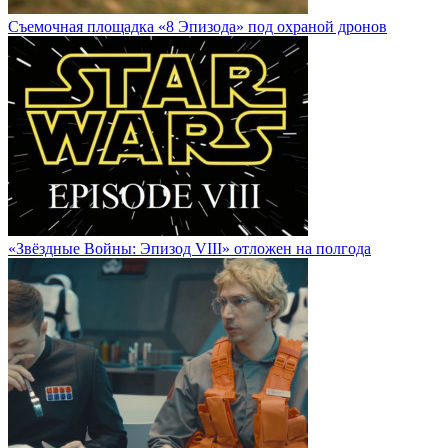
Cъемочная площадка «8 Эпизода» под охраной дронов
«Звёздные Войны: Эпизод VIII» отложен на полгода