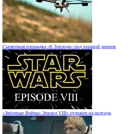
Cъемочная площадка «8 Эпизода» под охраной дронов
«Звёздные Войны: Эпизод VIII» отложен на полгода