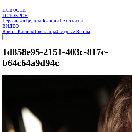
НОВОСТИ
ГОЛОКРОН
Персонажи
Группы
Локации
Технологии
ВИДЕО
Войны Клонов
Повстанцы
Звездные Войны
1d858e95-2151-403c-817c-
b64c64a9d94c