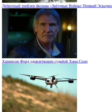
Дебютный трейлер фильма «Звёздные Войны: Первый Эскадро
Харрисон Форд удовлетворен судьбой Хана Соло