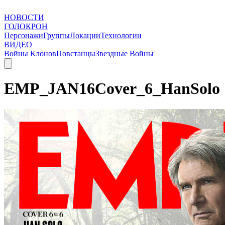
НОВОСТИ
ГОЛОКРОН
Персонажи
Группы
Локации
Технологии
ВИДЕО
Войны Клонов
Повстанцы
Звездные Войны
EMP_JAN16Cover_6_HanSolo