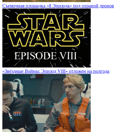
Cъемочная площадка «8 Эпизода» под охраной дронов
«Звёздные Войны: Эпизод VIII» отложен на полгода