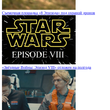
Cъемочная площадка «8 Эпизода» под охраной дронов
«Звёздные Войны: Эпизод VIII» отложен на полгода