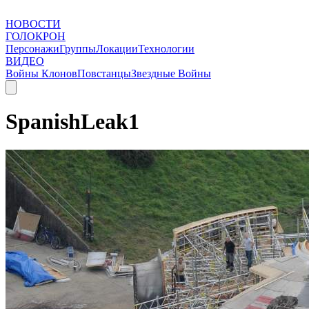
НОВОСТИ
ГОЛОКРОН
Персонажи
Группы
Локации
Технологии
ВИДЕО
Войны Клонов
Повстанцы
Звездные Войны
SpanishLeak1