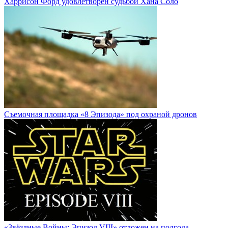
Харрисон Форд удовлетворен судьбой Хана Соло
Cъемочная площадка «8 Эпизода» под охраной дронов
«Звёздные Войны: Эпизод VIII» отложен на полгода