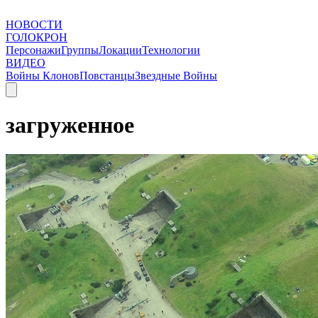
НОВОСТИ
ГОЛОКРОН
Персонажи
Группы
Локации
Технологии
ВИДЕО
Войны Клонов
Повстанцы
Звездные Войны
загруженное