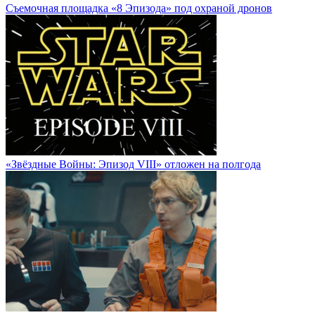
Cъемочная площадка «8 Эпизода» под охраной дронов
«Звёздные Войны: Эпизод VIII» отложен на полгода