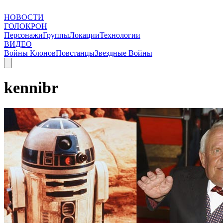
НОВОСТИ
ГОЛОКРОН
Персонажи
Группы
Локации
Технологии
ВИДЕО
Войны Клонов
Повстанцы
Звездные Войны
kennibr