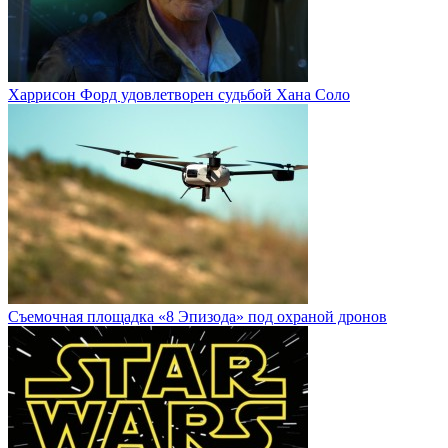
Харрисон Форд удовлетворен судьбой Хана Соло
Cъемочная площадка «8 Эпизода» под охраной дронов