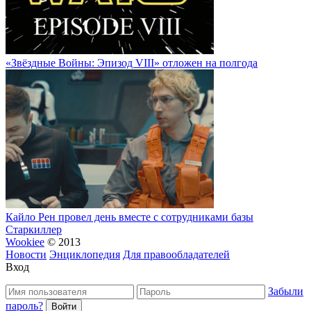
«Звёздные Войны: Эпизод VIII» отложен на полгода
Кайло Рен провел день вместе с сотрудниками базы
Старкиллер
Wookiee
© 2013
Новости
Энциклопедия
Для правообладателей
Вход
Забыли
пароль?