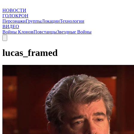
НОВОСТИ
ГОЛОКРОН
Персонажи
Группы
Локации
Технологии
ВИДЕО
Войны Клонов
Повстанцы
Звездные Войны
lucas_framed