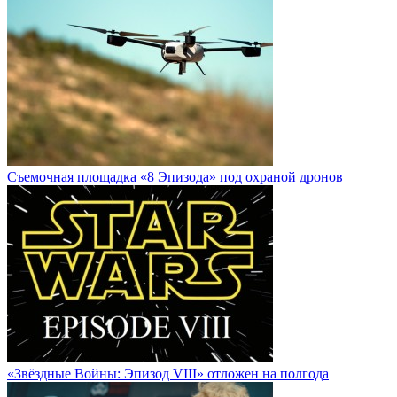
Cъемочная площадка «8 Эпизода» под охраной дронов
«Звёздные Войны: Эпизод VIII» отложен на полгода