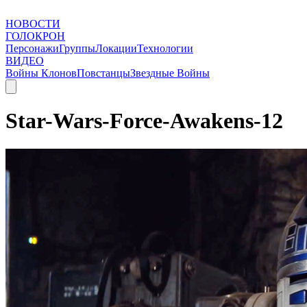
НОВОСТИ
ГОЛОКРОН
Персонажи
Группы
Локации
Технологии
ВИДЕО
Войны Клонов
Повстанцы
Звездные Войны
Star-Wars-Force-Awakens-12