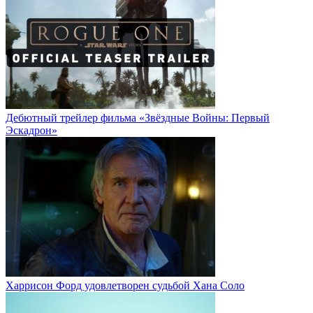
Дебютный трейлер фильма «Звёздные Войны: Первый
Эскадрон»
Харрисон Форд удовлетворен судьбой Хана Соло