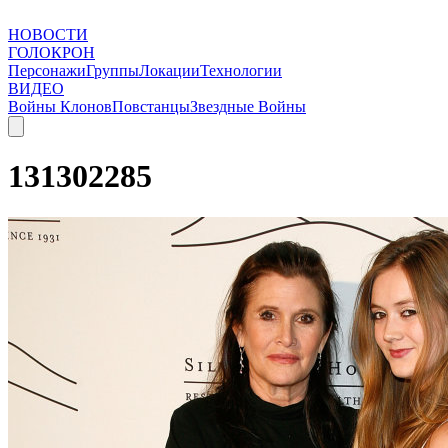
НОВОСТИ
ГОЛОКРОН
Персонажи
Группы
Локации
Технологии
ВИДЕО
Войны Клонов
Повстанцы
Звездные Войны
131302285