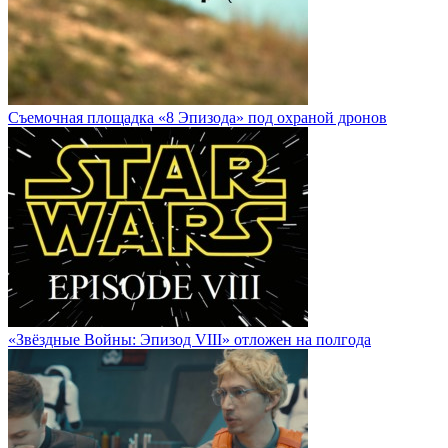
Cъемочная площадка «8 Эпизода» под охраной дронов
«Звёздные Войны: Эпизод VIII» отложен на полгода