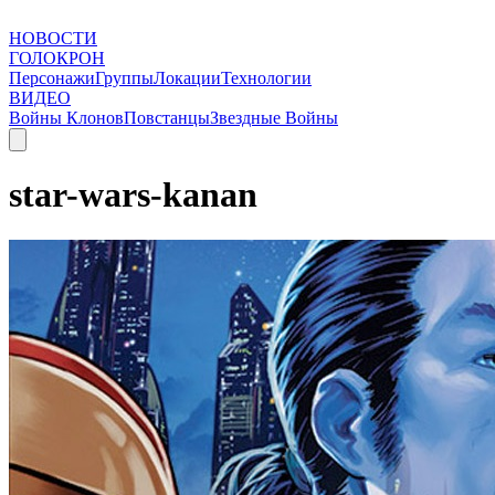
НОВОСТИ
ГОЛОКРОН
Персонажи
Группы
Локации
Технологии
ВИДЕО
Войны Клонов
Повстанцы
Звездные Войны
star-wars-kanan