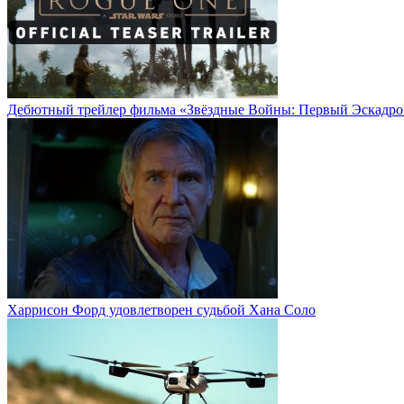
Дебютный трейлер фильма «Звёздные Войны: Первый Эскадро
Харрисон Форд удовлетворен судьбой Хана Соло