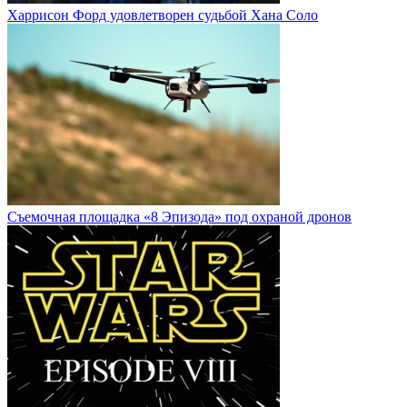
Харрисон Форд удовлетворен судьбой Хана Соло
Cъемочная площадка «8 Эпизода» под охраной дронов