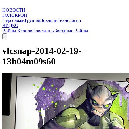
НОВОСТИ
ГОЛОКРОН
Персонажи
Группы
Локации
Технологии
ВИДЕО
Войны Клонов
Повстанцы
Звездные Войны
vlcsnap-2014-02-19-
13h04m09s60