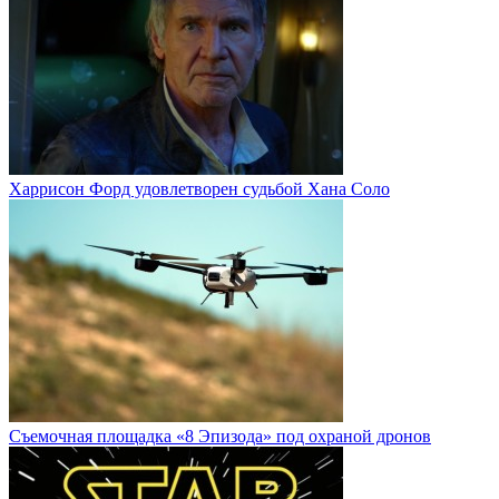
Харрисон Форд удовлетворен судьбой Хана Соло
Cъемочная площадка «8 Эпизода» под охраной дронов