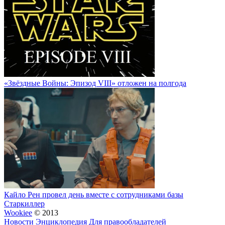
«Звёздные Войны: Эпизод VIII» отложен на полгода
Кайло Рен провел день вместе с сотрудниками базы
Старкиллер
Wookiee
© 2013
Новости
Энциклопедия
Для правообладателей