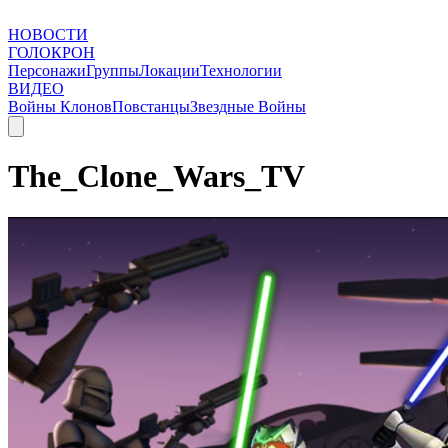
НОВОСТИ
ГОЛОКРОН
Персонажи
Группы
Локации
Технологии
ВИДЕО
Войны Клонов
Повстанцы
Звездные Войны
The_Clone_Wars_TV