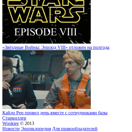
«Звёздные Войны: Эпизод VIII» отложен на полгода
Кайло Рен провел день вместе с сотрудниками базы
Старкиллер
Wookiee
© 2013
Новости
Энциклопедия
Для правообладателей