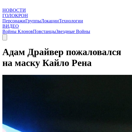
НОВОСТИ
ГОЛОКРОН
Персонажи
Группы
Локации
Технологии
ВИДЕО
Войны Клонов
Повстанцы
Звездные Войны
Адам Драйвер пожаловался
на маску Кайло Рена