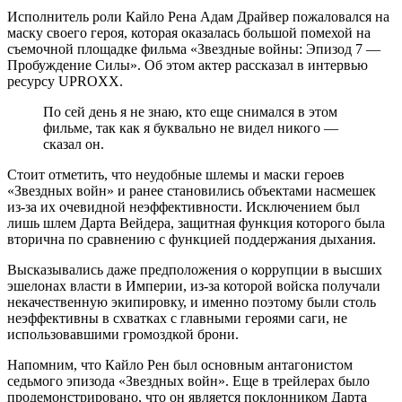
Исполнитель роли Кайло Рена Адам Драйвер пожаловался на
маску своего героя, которая оказалась большой помехой на
съемочной площадке фильма «Звездные войны: Эпизод 7 —
Пробуждение Силы». Об этом актер рассказал в интервью
ресурсу UPROXX.
По сей день я не знаю, кто еще снимался в этом
фильме, так как я буквально не видел никого —
сказал он.
Стоит отметить, что неудобные шлемы и маски героев
«Звездных войн» и ранее становились объектами насмешек
из-за их очевидной неэффективности. Исключением был
лишь шлем Дарта Вейдера, защитная функция которого была
вторична по сравнению с функцией поддержания дыхания.
Высказывались даже предположения о коррупции в высших
эшелонах власти в Империи, из-за которой войска получали
некачественную экипировку, и именно поэтому были столь
неэффективны в схватках с главными героями саги, не
использовавшими громоздкой брони.
Напомним, что Кайло Рен был основным антагонистом
седьмого эпизода «Звездных войн». Еще в трейлерах было
продемонстрировано, что он является поклонником Дарта