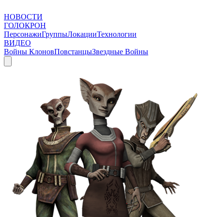
НОВОСТИ
ГОЛОКРОН
Персонажи
Группы
Локации
Технологии
ВИДЕО
Войны Клонов
Повстанцы
Звездные Войны