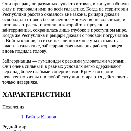
Они превращали разумных существ в товар, в живую рабочую
силу и торговали ими по всей галактике. Когда на территории
Республики рабство оказалось вне закона, рыцари джедаи
освободили от оков бесчисленное множество невольников, и
позорная отрасль торговли, в которой так преуспели
зайгеррианцы, сохранилась лишь глубоко в преступном мире.
Когда же Республика и рыцари-джедаи с головой погрузились
в Войны клонов, а ситхи начали потихоньку захватывать
власть в галактике, зайгеррианская империя работорговцев
вновь подняла голову.
Зайгеррианцы — гуманоиды с резкими угловатыми чертами.
Они очень сильны и в равных условиях легко одерживают
верх над более слабыми соперниками. Кроме того, они
невероятно хитры и в любой ситуации стараются действовать
только наверняка.
ХАРАКТЕРИСТИКИ
Появления
Войны Клонов
Родной мир