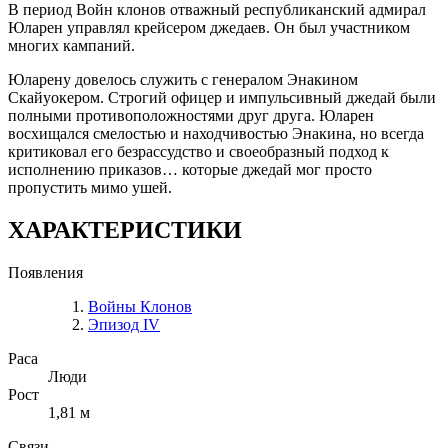
В период Войн клонов отважный республиканский адмирал
Юларен управлял крейсером джедаев. Он был участником
многих кампаний.
Юларену довелось служить с генералом Энакином
Скайуокером. Строгий офицер и импульсивный джедай были
полными противоположностями друг друга. Юларен
восхищался смелостью и находчивостью Энакина, но всегда
критиковал его безрассудство и своеобразный подход к
исполнению приказов… которые джедай мог просто
пропустить мимо ушей.
ХАРАКТЕРИСТИКИ
Появления
Войны Клонов
Эпизод IV
Раса
Люди
Рост
1,81 м
Связи