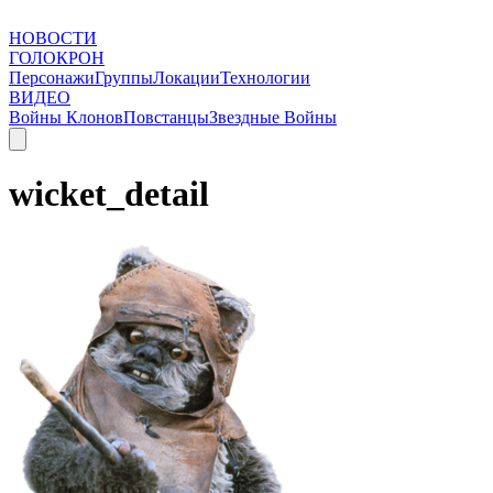
НОВОСТИ
ГОЛОКРОН
Персонажи
Группы
Локации
Технологии
ВИДЕО
Войны Клонов
Повстанцы
Звездные Войны
wicket_detail