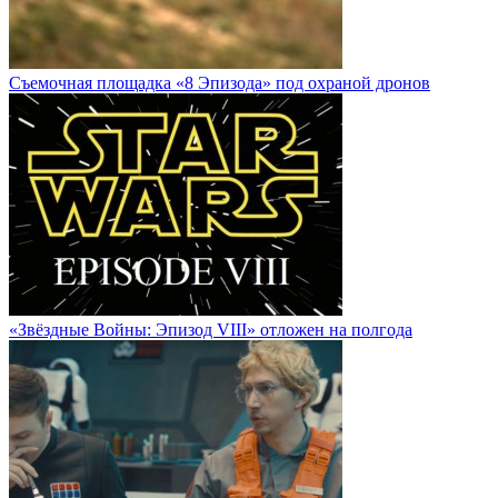
Cъемочная площадка «8 Эпизода» под охраной дронов
«Звёздные Войны: Эпизод VIII» отложен на полгода