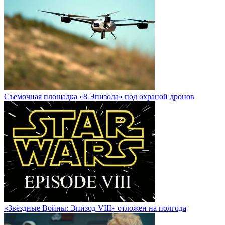
Cъемочная площадка «8 Эпизода» под охраной дронов
«Звёздные Войны: Эпизод VIII» отложен на полгода