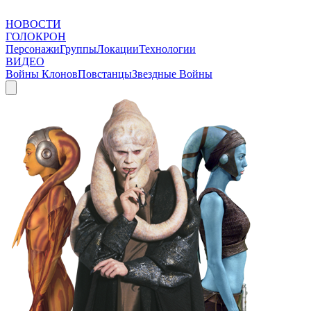
НОВОСТИ
ГОЛОКРОН
Персонажи
Группы
Локации
Технологии
ВИДЕО
Войны Клонов
Повстанцы
Звездные Войны