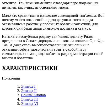
оттенков. Тви’леки знамениты благодаря паре подвижных
щупалец, растущих из основания черепа.
Мало кто сравниться в изяществе с женщиной-тви’леком. Вот
почему много поколений подряд девушки этого народа
оказывались в рабстве у порочных богачей галактики, для
которых они были лишь символом достатка и статуса.
На закате Республики родину тви’леков, планету Рилот,
представлял в Сенате дородный синекожий политик Орн Фри
Таа. И даже столь высокопоставленный чиновник не
отказывал себе в удовольствии возить с собой пару
симпатичных помощниц-тви’лечек ради демонстрации своей
власти и богатства.
ХАРАКТЕРИСТИКИ
Появления
Эпизод I
Эпизод II
Войны Клонов
Эпизод III
Эпизод VI