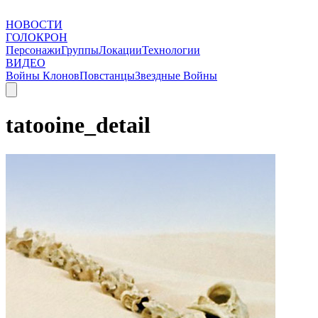
НОВОСТИ
ГОЛОКРОН
Персонажи
Группы
Локации
Технологии
ВИДЕО
Войны Клонов
Повстанцы
Звездные Войны
tatooine_detail