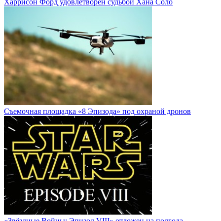
Харрисон Форд удовлетворен судьбой Хана Соло
Cъемочная площадка «8 Эпизода» под охраной дронов
«Звёздные Войны: Эпизод VIII» отложен на полгода