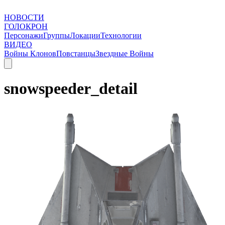
НОВОСТИ
ГОЛОКРОН
Персонажи
Группы
Локации
Технологии
ВИДЕО
Войны Клонов
Повстанцы
Звездные Войны
snowspeeder_detail