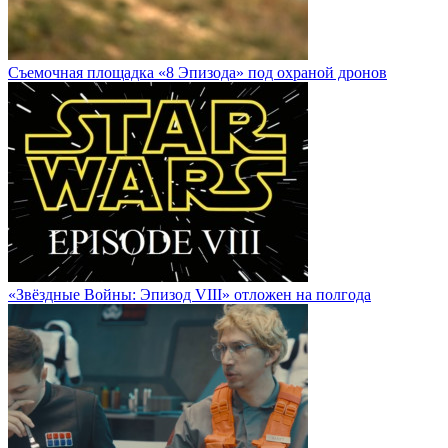
Cъемочная площадка «8 Эпизода» под охраной дронов
«Звёздные Войны: Эпизод VIII» отложен на полгода