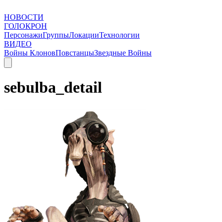
НОВОСТИ
ГОЛОКРОН
Персонажи
Группы
Локации
Технологии
ВИДЕО
Войны Клонов
Повстанцы
Звездные Войны
sebulba_detail