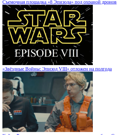
Cъемочная площадка «8 Эпизода» под охраной дронов
«Звёздные Войны: Эпизод VIII» отложен на полгода