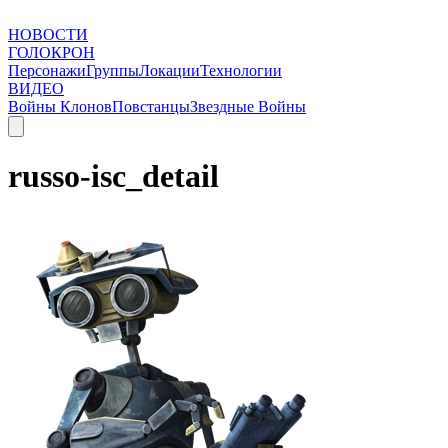
НОВОСТИ
ГОЛОКРОН
Персонажи
Группы
Локации
Технологии
ВИДЕО
Войны Клонов
Повстанцы
Звездные Войны
russo-isc_detail