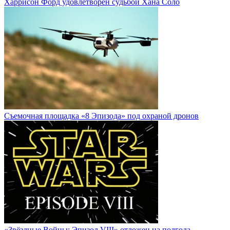
Харрисон Форд удовлетворен судьбой Хана Соло
Cъемочная площадка «8 Эпизода» под охраной дронов
«Звёздные Войны: Эпизод VIII» отложен на полгода