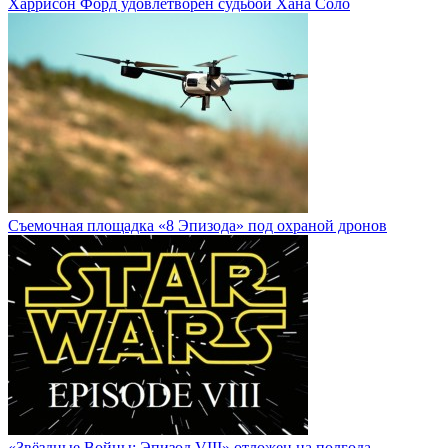
Харрисон Форд удовлетворен судьбой Хана Соло
Cъемочная площадка «8 Эпизода» под охраной дронов
«Звёздные Войны: Эпизод VIII» отложен на полгода