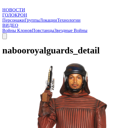
НОВОСТИ
ГОЛОКРОН
Персонажи
Группы
Локации
Технологии
ВИДЕО
Войны Клонов
Повстанцы
Звездные Войны
nabooroyalguards_detail