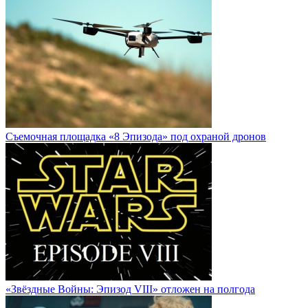
Cъемочная площадка «8 Эпизода» под охраной дронов
«Звёздные Войны: Эпизод VIII» отложен на полгода