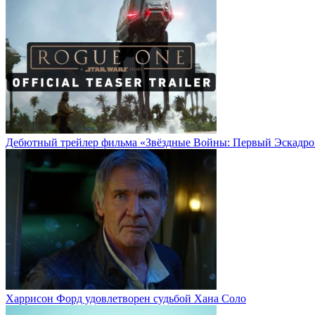
Дебютный трейлер фильма «Звёздные Войны: Первый Эскадро
Харрисон Форд удовлетворен судьбой Хана Соло