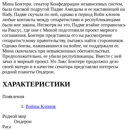
Мина Бонтери, сенатор Конфедерации независимых систем,
была близкой подругой Падме Амидалы и ее наставницей на
Набу. Падме скучала по ней, однако в период Войн клонов
любые контакты между сепаратистами и республиканцами
были вне закона. Несмотря на это, Падме втайне отправилась
на Раксус, где они с Миной подготовили проект мирного
соглашения. Бонтери представила его на рассмотрение
сепаратистскому правительству, пытаясь найти сторонников.
Однако бонзы, наживавшиеся на войне, не поддержали ее.
Мина скончалась при невыясненных обстоятельствах.
Предположительно, ее убили республиканцы. Вместе с ней
зачах и мирный проект. Но Лакс Бонтери продолжил дело
своей матери и в качестве сенатора представлял интересы
родной планеты Ондерон.
ХАРАКТЕРИСТИКИ
Появления
Войны Клонов
Родной мир
Ондерон
Раса